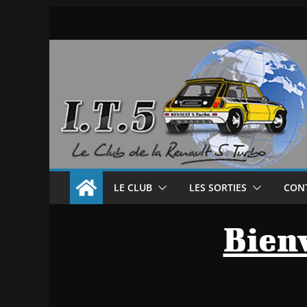
Passer
au
contenu
LE CLUB
LES SORTIES
CON
Bienv