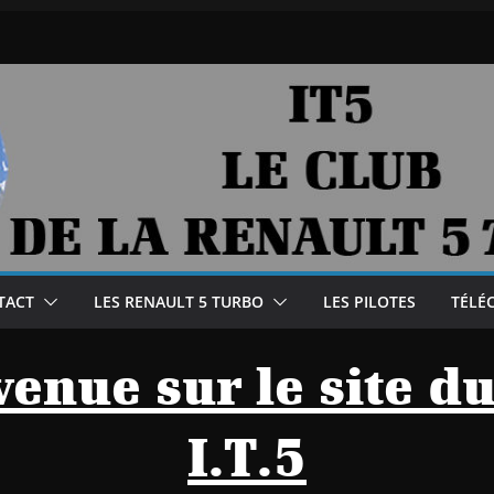
TACT
LES RENAULT 5 TURBO
LES PILOTES
TÉLÉ
enue sur le site d
I.T.5