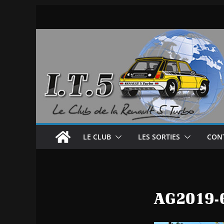
Passer
au
contenu
LE CLUB
LES SORTIES
CON
AG2019-