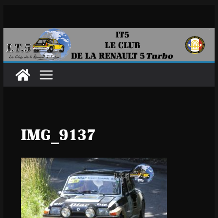
Passer
au
contenu
IMG_9137