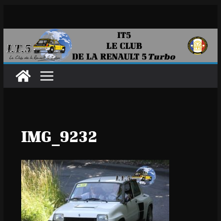
Passer
au
contenu
IMG_9232