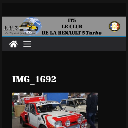
Passer
au
contenu
IMG_1692