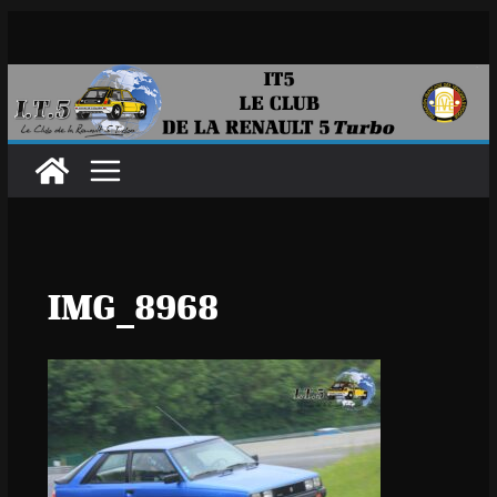
Passer
au
contenu
IMG_8968