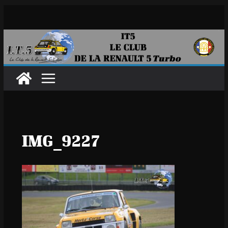
Passer
au
contenu
IMG_9227