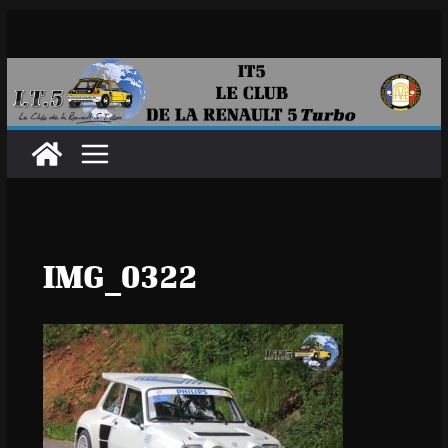
Passer
au
contenu
IMG_0322