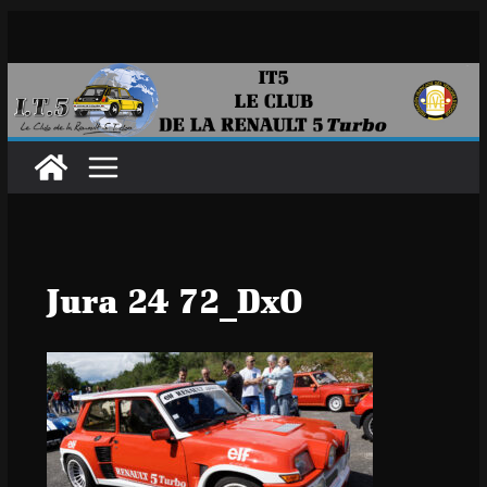
Passer
au
contenu
Jura 24 72_DxO