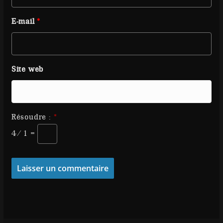
E-mail
*
Site web
Résoudre :
*
4 ⁄ 1 =