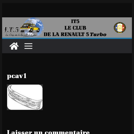
Passer
au
contenu
pcav1
Laisser un commentaire