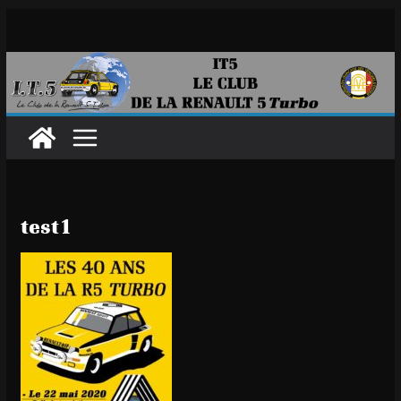
Passer
au
contenu
test1